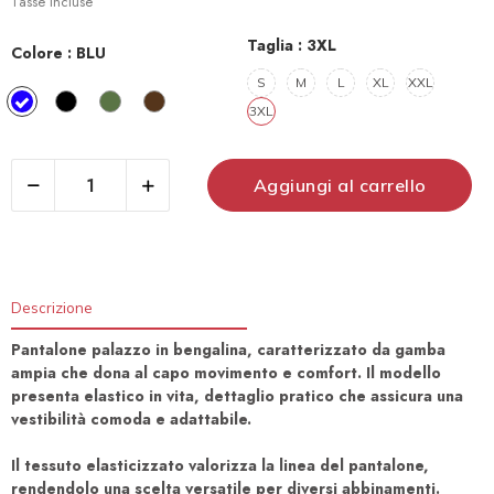
Tasse incluse
Taglia :
3XL
Colore :
BLU
S
M
L
XL
XXL
BLU
NERO
MILITARE​
MORO
3XL
Aggiungi al carrello
Descrizione
Pantalone palazzo in bengalina, caratterizzato da gamba
ampia che dona al capo movimento e comfort. Il modello
presenta elastico in vita, dettaglio pratico che assicura una
vestibilità comoda e adattabile.
Il tessuto elasticizzato valorizza la linea del pantalone,
rendendolo una scelta versatile per diversi abbinamenti.