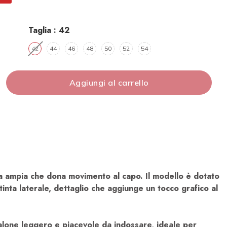
Taglia :
42​
42​
44
46
48
50
52
54
Aggiungi al carrello
a ampia che dona movimento al capo. Il modello è dotato
tinta laterale, dettaglio che aggiunge un tocco grafico al
alone leggero e piacevole da indossare, ideale per