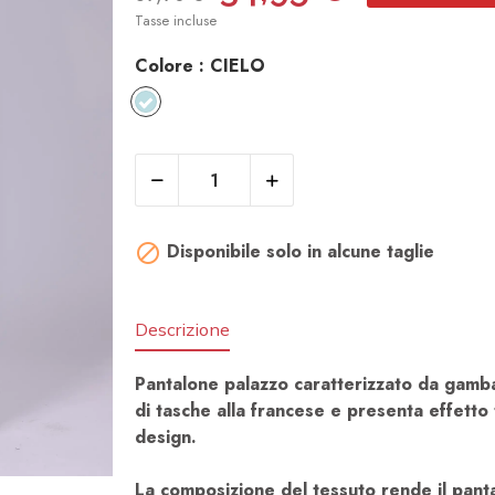
Tasse incluse
Colore :
CIELO​
CIELO​
Disponibile solo in alcune taglie

Descrizione
Pantalone palazzo caratterizzato da gamb
di tasche alla francese e presenta effetto 
design.
La composizione del tessuto rende il pant