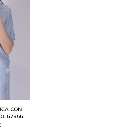
ICA CON
OL 57355
€