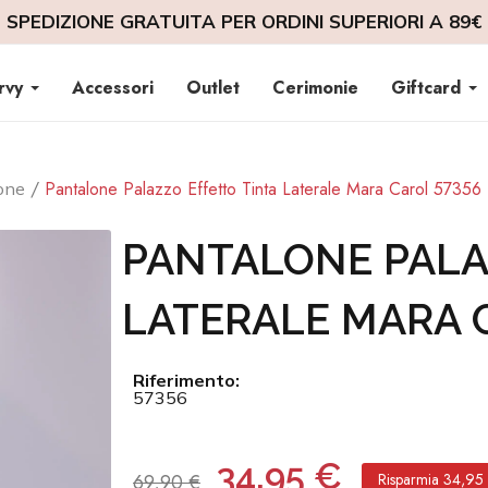
SPEDIZIONE GRATUITA PER ORDINI SUPERIORI A 89€
rvy
Accessori
Outlet
Cerimonie
Giftcard
Pantalone Palazzo Effetto Tinta Laterale Mara Carol 57356
one
PANTALONE PALA
LATERALE MARA 
Riferimento:
57356
34,95 €
69,90 €
Risparmia 34,95