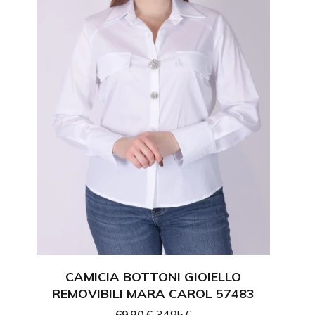
CAMICIA BOTTONI GIOIELLO
CH
REMOVIBILI MARA CAROL 57483
69,90 €
34,95 €