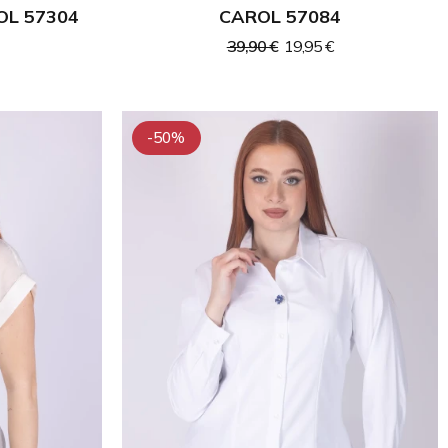
OL 57304
CAROL 57084
39,90 €
19,95 €
-50%