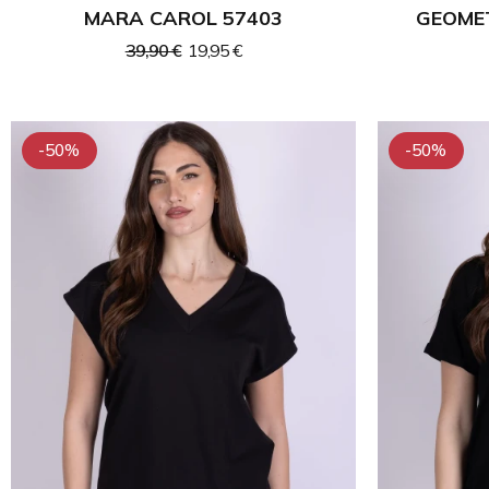
MARA CAROL 57403
GEOME
39,90 €
19,95 €
-50%
-50%