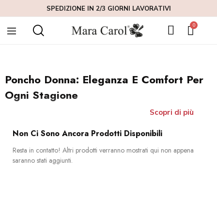
SPEDIZIONE IN 2/3 GIORNI LAVORATIVI
Il poncho donna è un capo versatile e raffinato, perfetto per
aggiungere un tocco di stile ai tuoi outfit in qualsiasi stagione. La
collezione Mara Carol propone poncho per donna realizzati con
materiali di alta qualità, pensati per garantire comfort e calore senza
sacrificare l'eleganza. Che tu lo indossi sopra un abito o lo abbini a un
look più casual, il poncho donna è l’accessorio perfetto per creare un
look sofisticato e moderno.
Poncho Donna: Eleganza E Comfort Per
Ogni Stagione
Scopri di più
Non Ci Sono Ancora Prodotti Disponibili
Resta in contatto! Altri prodotti verranno mostrati qui non appena
saranno stati aggiunti.