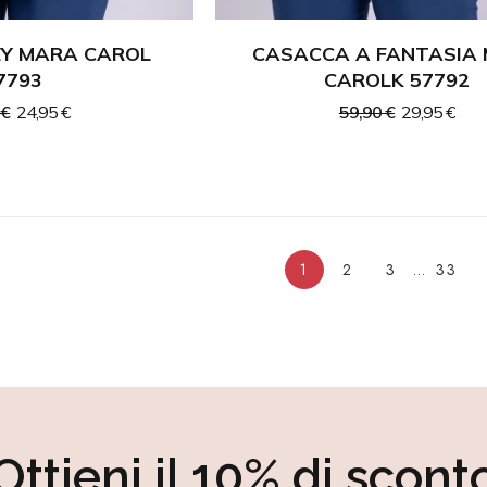
SEY MARA CAROL
CASACCA A FANTASIA
7793
CAROLK 57792
 €
24,95 €
59,90 €
29,95 €
1
2
3
…
33
Ottieni il 10% di scont