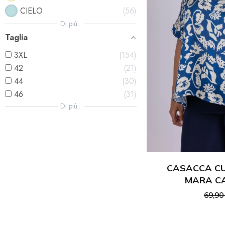
CIELO
56
Di più...
Taglia
3XL
154
42
21
44
30
46
31
Di più...
CASACCA CU
MARA CA
69,90