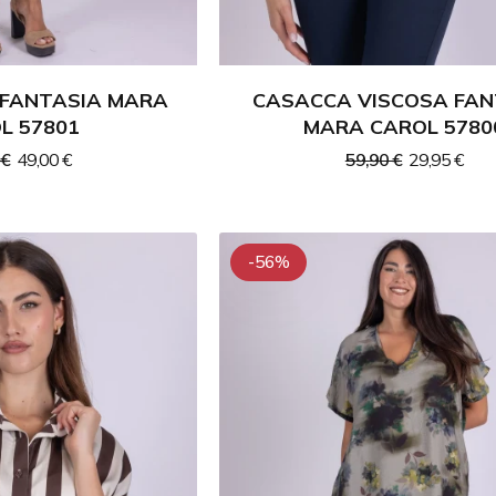
 FANTASIA MARA
CASACCA VISCOSA FAN
L 57801
MARA CAROL 5780
 €
49,00 €
59,90 €
29,95 €
-56%