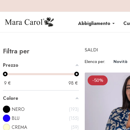
Abbigliamento
Cu
Filtra per
SALDI
Elenca per:
Novità
Prezzo
-50%
9
€
98
€
Colore
NERO
193
BLU
155
CREMA
59