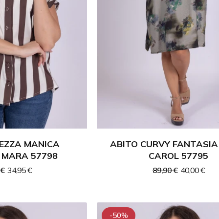
MEZZA MANICA
ABITO CURVY FANTASI
 MARA 57798
CAROL 57795
 €
34,95 €
89,90 €
40,00 €
-50%