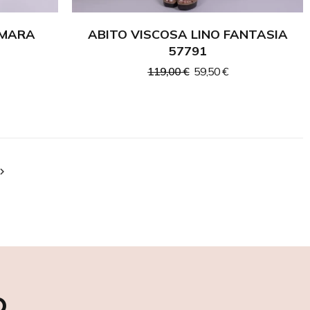
 MARA
ABITO VISCOSA LINO FANTASIA
57791
119,00 €
59,50 €

o