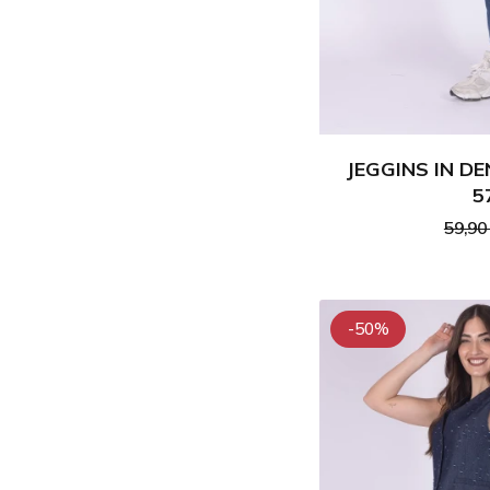
JEGGINS IN D
5
59,90
-50%