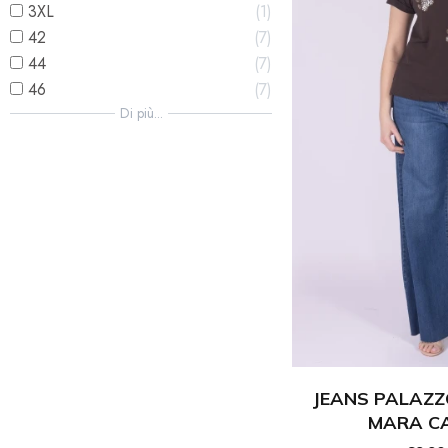
look sofisticato o a un
3XL
1
altro, tutti pensati pe
42
7
Acquista Jeans 
44
7
46
7
Con Mara Carol puoi ac
Di più...
perfetto per te. Sia ch
resistenti e alla moda. 
Jeans Femminili:
Ogni donna ha bisogno 
il corpo e offrono il m
pensati per tutte le e
Scopri la collezione Ma
JEANS PALAZZ
MARA CA