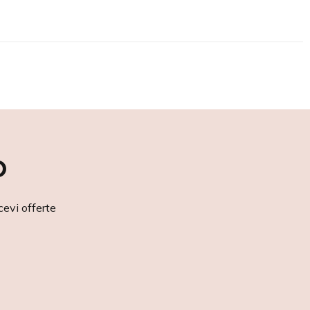
o
cevi offerte