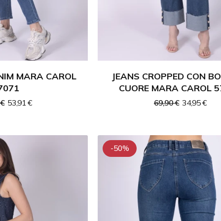
ENIM MARA CAROL
JEANS CROPPED CON B
7071
CUORE MARA CAROL 5
 €
53,91 €
69,90 €
34,95 €
-50%