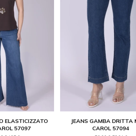
a t-shirt per un outfit più rilassato. La nostra selezione di jean
r esaltare le tue curve in modo elegante.
Donna Online
quistare i tuoi jeans donna comodamente online. Sfoglia la nostra
e tu preferisca un taglio classico o moderno, i nostri jeans sono rea
Scegli tra una varietà di lavaggi, colori e tagli per esprimere al megl
 Un Capo Essenziale
del paio di jeans femminili perfetti, capaci di adattarsi a ogni o
assimo del comfort. Dai donna in jeans dal look casual chic alle don
sigenze, garantendo sempre stile e qualità.
ra Carol di jeans donna e scegli il modello che meglio valorizza la 
O ELASTICIZZATO
JEANS GAMBA DRITTA
ROL 57097
CAROL 57094