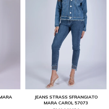
s da donna comprende modelli skinny, regular, a zampa e molto
 collezione di pantaloni denim donna e trova il modello
lizzati con cura e attenzione ai dettagli per offrirti capi
io il tuo stile.
ccasione. La collezione Mara Carol propone jeans che valorizzano
ne jeans che cercano modelli sofisticati, i nostri capi sono
tua femminilità con stile e comfort!
 MARA
JEANS STRASS SFRANGIATO
MARA CAROL 57073