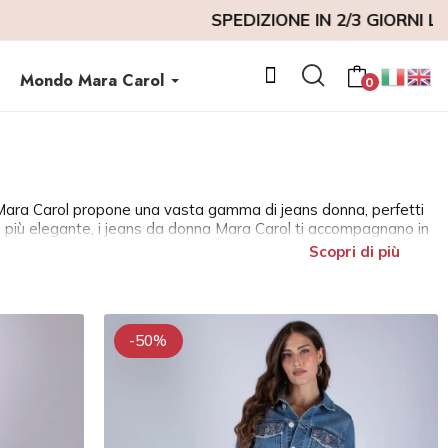
Mondo Mara Carol
0
ne Mara Carol propone una vasta gamma di jeans donna, perfetti
l o più elegante, i jeans da donna Mara Carol ti accompagnano in
minimi dettagli.
Scopri di più
ti, ogni donna può trovare il pantalone jeans donna che meglio
 jeans offrono una vestibilità perfetta e duratura, permettendoti di
-50%
 sia a look casual che più formali. Abbinali a una camicia per un