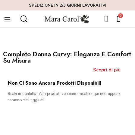
eleganza e vestibilità perfetta alle donne con forme morbide. Ogni
SPEDIZIONE IN 2/3 GIORNI LAVORATIVI
completo curvy è pensato per valorizzare la tua silhouette con tagli
raffinati e tessuti di alta qualità, senza rinunciare al comfort. Sia che tu
stia cercando un completo per donna curvy per una giornata
lavorativa o un evento speciale, la nostra collezione offre soluzioni
eleganti per ogni occasione.
Completo Donna Curvy: Eleganza E Comfort
Su Misura
Scopri di più
Non Ci Sono Ancora Prodotti Disponibili
Resta in contatto! Altri prodotti verranno mostrati qui non appena
saranno stati aggiunti.