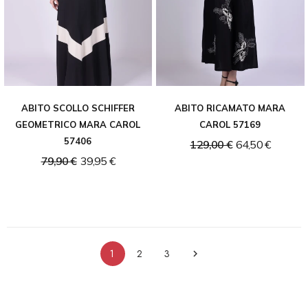
ABITO SCOLLO SCHIFFER
ABITO RICAMATO MARA
GEOMETRICO MARA CAROL
CAROL 57169
57406
129,00 €
64,50 €
79,90 €
39,95 €
1
2
3
