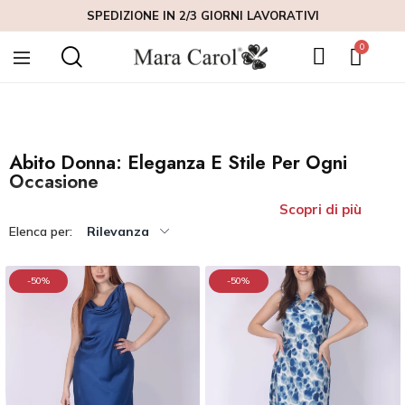
comfort e versatilità in ogni momento della giornata. Realizzati con
SPEDIZIONE IN 2/3 GIORNI LAVORATIVI
materiali di alta qualità e con tagli che valorizzano la silhouette, i nostri
abiti da donna sono perfetti per ogni occasione: dal lavoro, agli eventi
formali, alle serate più casual. La nostra collezione di vestiti donna
offre una vasta gamma di modelli, dal classico tubino all’abito fluido,
pensati per rispondere alle esigenze di ogni donna.
Abito Donna: Eleganza E Stile Per Ogni
Occasione
Scopri di più
Elenca per:
Rilevanza
-50%
-50%