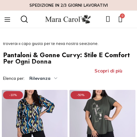
SPEDIZIONE IN 2/3 GIORNI LAVORATIVI
per offrire alle donne curvy capi eleganti e confortevoli, perfetti per
valorizzare le forme in modo raffinato. Ogni modello è progettato con
attenzione ai dettagli e realizzato con tessuti di alta qualità,
garantendo una vestibilità perfetta per ogni occasione. Che tu
preferisca pantaloni dal taglio moderno o gonne femminili e versatili,
troverai il capo giusto per te nella nostra selezione.
Pantaloni & Gonne Curvy: Stile E Comfort
Per Ogni Donna
Scopri di più
Elenca per:
Rilevanza
-10%
-50%