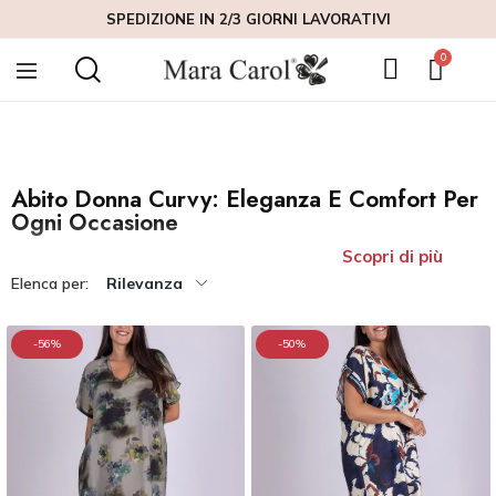
femminilità delle donne curvy, offrendo un mix perfetto di stile e
SPEDIZIONE IN 2/3 GIORNI LAVORATIVI
comfort. Ogni abito curvy è realizzato con materiali di alta qualità e
tagli studiati per valorizzare le tue forme, garantendo una vestibilità
impeccabile. Che tu stia cercando un abito per un'occasione speciale
o un capo per il tuo look quotidiano, la nostra collezione di abiti per
donne curvy ti offre il meglio del design curvy.
Abito Donna Curvy: Eleganza E Comfort Per
Ogni Occasione
Scopri di più
Elenca per:
Rilevanza
-56%
-50%