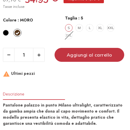
Tasse incluse
Taglia :
S
Colore :
MORO
S
M
L
XL
XXL
NERO
MORO
3XL​
Aggiungi al carrello

Ultimi pezzi
Descrizione
Pantalone palazzo in punto Milano ultralight, caratterizzato
da gamba ampia che dona al capo movimento e comfort. Il
modello presenta elastico in vita, dettaglio pratico che
garantisce una vestibilità comoda e adattabile.