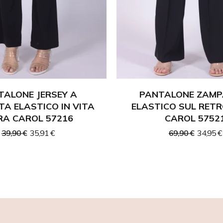
TALONE JERSEY A
PANTALONE ZAMP
A ELASTICO IN VITA
ELASTICO SUL RET
A CAROL 57216
CAROL 5752
39,90 €
35,91 €
69,90 €
34,95 €