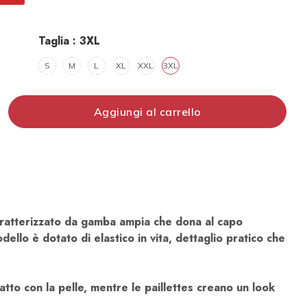
Taglia :
3XL
S
M
L
XL
XXL
3XL
Aggiungi al carrello
caratterizzato da gamba ampia che dona al capo
ello è dotato di elastico in vita, dettaglio pratico che
tto con la pelle, mentre le paillettes creano un look