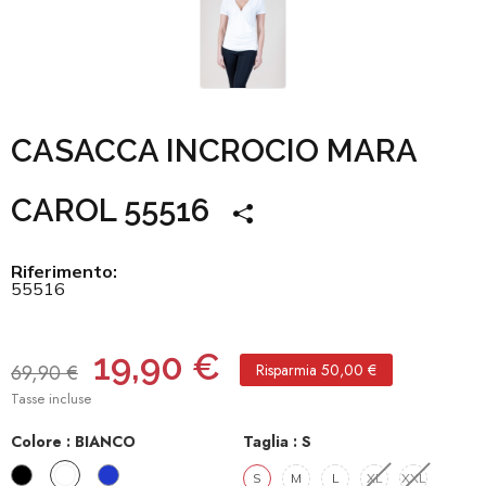
CASACCA INCROCIO MARA
CAROL 55516
Riferimento:
55516
19,90 €
69,90 €
Risparmia 50,00 €
Tasse incluse
Colore :
BIANCO
Taglia :
S
NERO​
BIANCO
COBALTO
S
M
L
XL​
XXL​