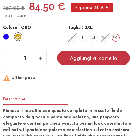
84,50 €
169,00 €
Risparmia 84,50 €
Tasse incluse
Colore :
ORO
Taglia :
3XL
BLU​
ORO
M​
L
XL
XXL​
3XL
Aggiungi al carrello

Ultimi pezzi
Descrizione
Rinnova il tuo stile con questo completo in tessuto fluido
composto da giacca e pantalone palazzo, una proposta
elegante e contemporanea pensata per un look coordinato e
raffinato. Il pantalone palazzo con elastico sul retro assicura