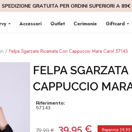
SPEDIZIONE GRATUITA PER ORDINI SUPERIORI A 89€
rvy
Accessori
Outlet
Cerimonie
Giftcard
Felpa Sgarzata Ricamata Con Cappuccio Mara Carol 57143
an
FELPA SGARZATA
CAPPUCCIO MARA
Riferimento:
57143
39,95 €
79,90 €
Risparmia 39,95