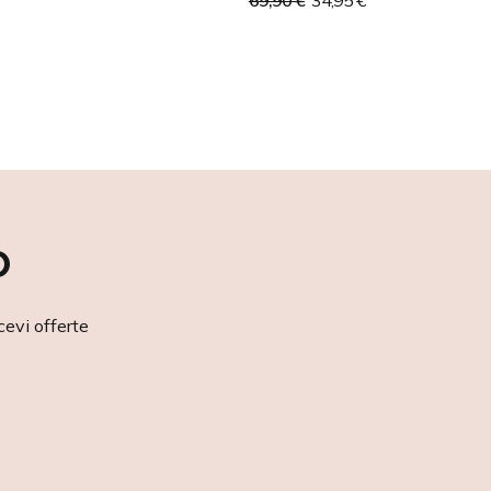
69,90 €
34,95 €
o
cevi offerte