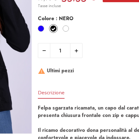
Tasse incluse
Colore :
NERO
BLU​
NERO
BIANCO
Ultimi pezzi

Descrizione
Felpa sgarzata ricamata, un capo dal caratt
presenta chiusura frontale con zip e cappucc
Il ricamo decorativo dona personalità al de
confortevole e piacevole da indossare.