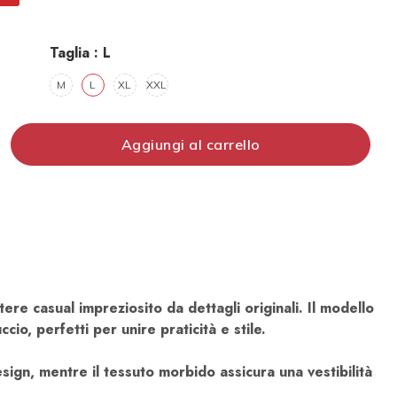
Taglia :
L
M
L
XL
XXL
Aggiungi al carrello
ere casual impreziosito da dettagli originali. Il modello
io, perfetti per unire praticità e stile.
sign, mentre il tessuto morbido assicura una vestibilità