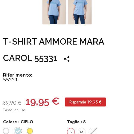
T-SHIRT AMMORE MARA
CAROL 55331
Riferimento:
55331
19,95 €
39,90 €
Risparmia 19,95 €
Tasse incluse
Colore :
CIELO
Taglia :
S
BIANCO​
CIELO
GIALLO
S
M
L​