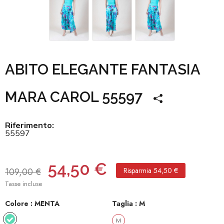
ABITO ELEGANTE FANTASIA
MARA CAROL 55597
Riferimento:
55597
54,50 €
109,00 €
Risparmia 54,50 €
Tasse incluse
Colore :
MENTA
Taglia :
M
MENTA
M