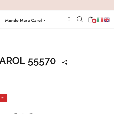
Mondo Mara Carol
0
AROL 55570
0 €