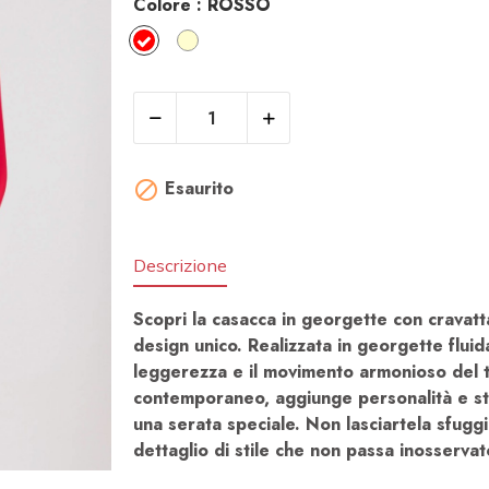
Colore :
ROSSO​
ROSSO​
CREMA​
Esaurito

Descrizione
Scopri la casacca in georgette con cravatt
design unico. Realizzata in georgette fluid
leggerezza e il movimento armonioso del te
contemporaneo, aggiunge personalità e sti
una serata speciale. Non lasciartela sfuggi
dettaglio di stile che non passa inosser