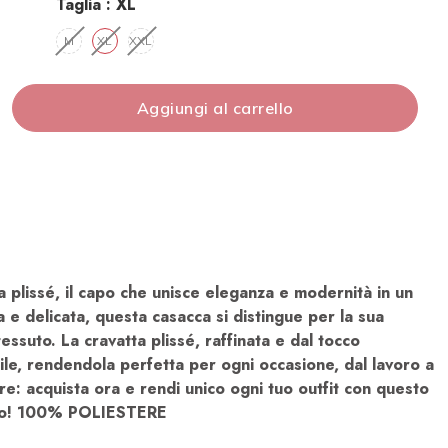
Taglia :
XL​
M​
XL​
XXL​
Aggiungi al carrello
a plissé, il capo che unisce eleganza e modernità in un
a e delicata, questa casacca si distingue per la sua
ssuto. La cravatta plissé, raffinata e dal tocco
le, rendendola perfetta per ogni occasione, dal lavoro a
re: acquista ora e rendi unico ogni tuo outfit con questo
vato! 100% POLIESTERE