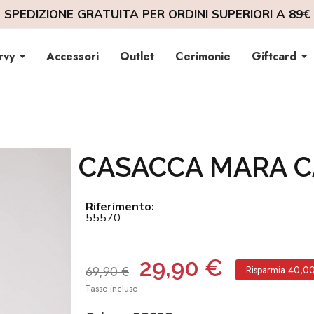
SPEDIZIONE GRATUITA PER ORDINI SUPERIORI A 89€
rvy
Accessori
Outlet
Cerimonie
Giftcard
CASACCA MARA C
Riferimento:
55570
29,90 €
69,90 €
Risparmia 40,0
Tasse incluse