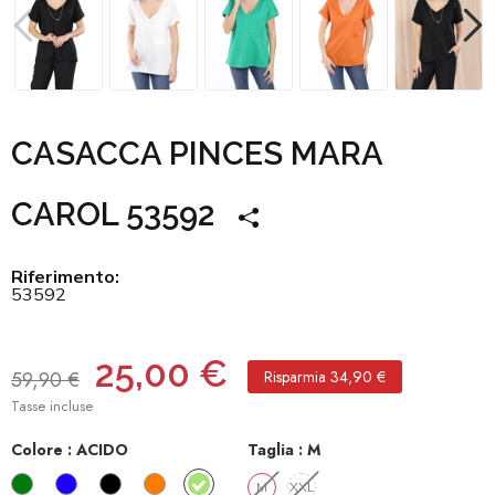
CASACCA PINCES MARA
CAROL 53592
Riferimento:
53592
25,00 €
59,90 €
Risparmia 34,90 €
Tasse incluse
Colore :
ACIDO​
Taglia :
M​
VERDE
BLU
NERO
ARANCIO​
ACIDO​
M​
XXL​