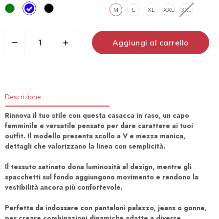
VERDE
BLU
NERO
M
L
XL
XXL
3XL​
Aggiungi al carrello
Descrizione
Rinnova il tuo stile con questa casacca in raso, un capo
femminile e versatile pensato per dare carattere ai tuoi
outfit. Il modello presenta scollo a V e mezza manica,
dettagli che valorizzano la linea con semplicità.
Il tessuto satinato dona luminosità al design, mentre gli
spacchetti sul fondo aggiungono movimento e rendono la
vestibilità ancora più confortevole.
Perfetta da indossare con pantaloni palazzo, jeans o gonne,
per creare combinazioni dinamiche adatte a diverse