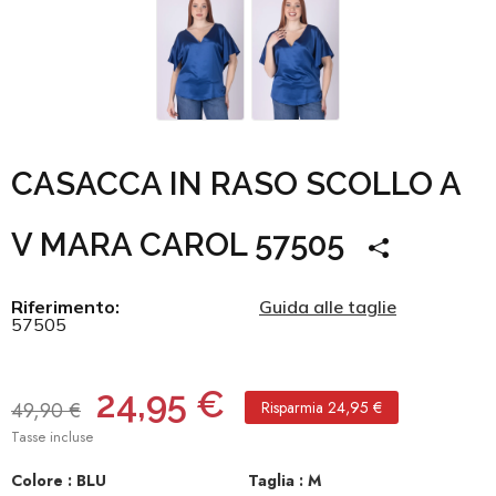
CASACCA IN RASO SCOLLO A
V MARA CAROL 57505
Riferimento:
Guida alle taglie
57505
24,95 €
49,90 €
Risparmia 24,95 €
Tasse incluse
Colore :
BLU
Taglia :
M