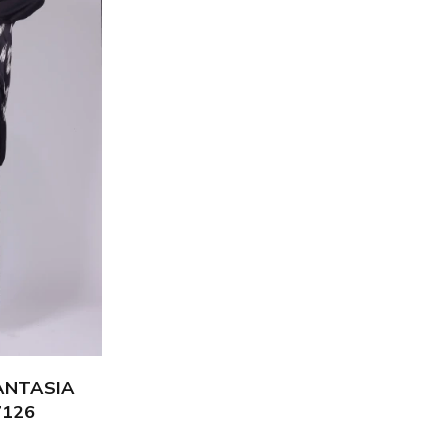
ANTASIA
7126