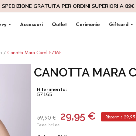
SPEDIZIONE GRATUITA PER ORDINI SUPERIORI A 89€
rvy
Accessori
Outlet
Cerimonie
Giftcard
Canotta Mara Carol 57165
a
CANOTTA MARA C
Riferimento:
57165
29,95 €
59,90 €
Risparmia 29,95
Tasse incluse