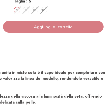
Taglia :
S​
S​
M​
XL​
3XL​
Aggiungi al carrello
a unita in misto seta è il capo ideale per completare con
to valorizza la linea del modello, rendendolo versatile e
dezza della viscosa alla luminosità della seta, offrendo
elicata sulla pelle.