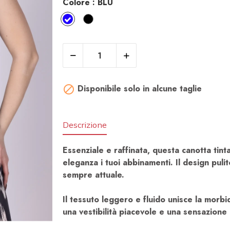
Colore :
BLU​
BLU​
NERO
Disponibile solo in alcune taglie

Descrizione
Essenziale e raffinata, questa canotta tint
eleganza i tuoi abbinamenti. Il design puli
sempre attuale.
Il tessuto leggero e fluido unisce la morbi
una vestibilità piacevole e una sensazione d