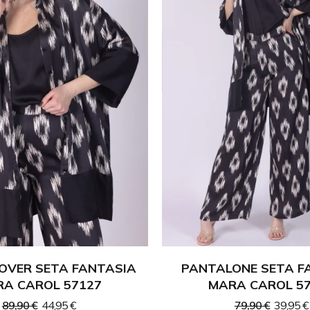
 OVER SETA FANTASIA
PANTALONE SETA F
A CAROL 57127
MARA CAROL 5
89,90 €
44,95 €
79,90 €
39,95 €