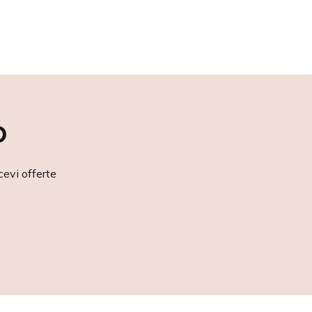
o
cevi offerte