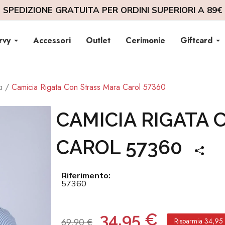
SPEDIZIONE GRATUITA PER ORDINI SUPERIORI A 89€
rvy
Accessori
Outlet
Cerimonie
Giftcard
Camicia Rigata Con Strass Mara Carol 57360
a
CAMICIA RIGATA
CAROL 57360
Riferimento:
57360
34,95 €
69,90 €
Risparmia 34,95