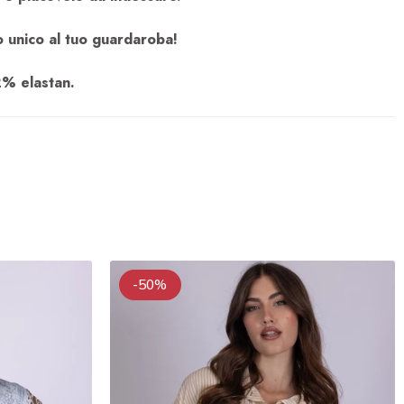
o unico al tuo guardaroba!
2% elastan.
-50%