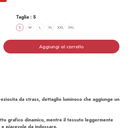
Taglia :
S
S
M
L
XL
XXL
3XL
Aggiungi al carrello
reziosita da strass, dettaglio luminoso che aggiunge un
etto grafico dinamico, mentre il tessuto leggermente
e e piacevole da indossare.