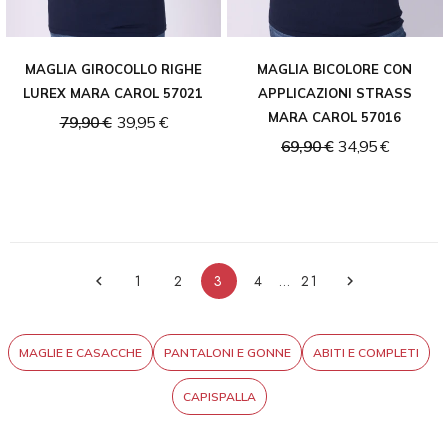
MAGLIA GIROCOLLO RIGHE
MAGLIA BICOLORE CON
LUREX MARA CAROL 57021
APPLICAZIONI STRASS
MARA CAROL 57016
79,90 €
39,95 €
69,90 €
34,95 €
1
2
3
4
…
21


MAGLIE E CASACCHE
PANTALONI E GONNE
ABITI E COMPLETI
CAPISPALLA